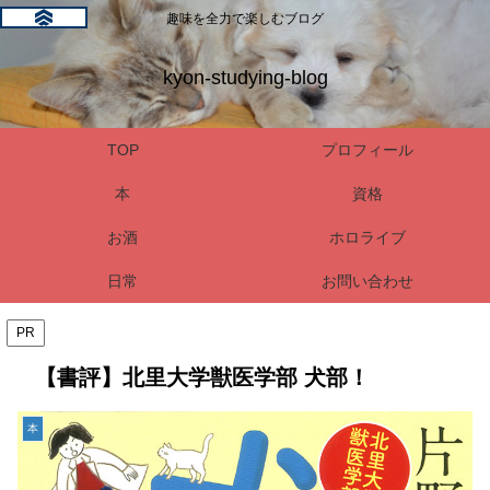
趣味を全力で楽しむブログ
kyon-studying-blog
TOP
プロフィール
本
資格
お酒
ホロライブ
日常
お問い合わせ
PR
【書評】北里大学獣医学部 犬部！
本