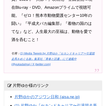
在Blu-ray・DVD、Amazonプライムで視聴可
能。『ゼロ！熊本市動物愛護センター10年の
闘い』『平成犬バカ編集部』『着物の国のは
てな』など。人生最大の至福は、動物を愛で
酒を呑むこと！
引用：
(1) Media Tweets by 片野ゆか『セカンドキャリア〜引退競
走馬をめぐる旅』集英社「青春と読書」にて連載中
(@yukadalma) / X (twitter.com)
片野ゆか様のリンク
片野ゆかのアジワン日和 (aisa.ne.jp)
(1) 片野ゆか『セカンドキャリア〜引退競走馬