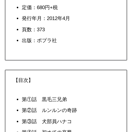
定価：680円+税
発行年月：2012年4月
頁数：373
出版：ポプラ社
【目次】
第①話 黒毛三兄弟
第②話 ルンルンの奇跡
第③話 犬部員ハナコ