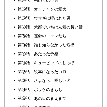
第④話 初めての卒業
第⑤話 オッチャンの愛犬
第⑥話 ウサギに呼ばれた男
第⑦話 犬部でいちばん気の長い話
第⑧話 運命のニャンたち
第⑨話 誰も知らなかった危機
第⑩話 あたった予感
第⑪話 キューピッドのしっぽ
第⑫話 絵本になったコロ
第⑬話 さよなら、愛しい犬
第⑭話 ポッケのきもち
第⑮話 あの日のまえまで