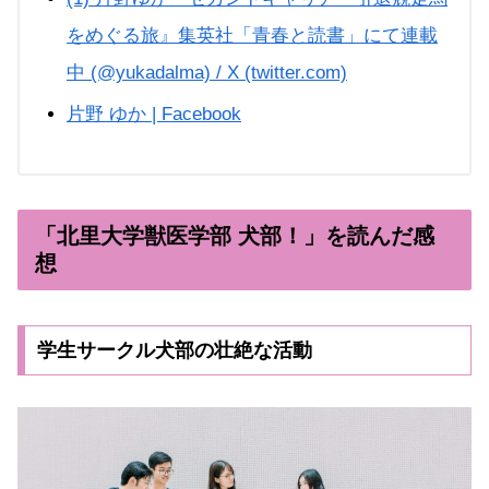
をめぐる旅』集英社「青春と読書」にて連載
中 (@yukadalma) / X (twitter.com)
片野 ゆか | Facebook
「北里大学獣医学部 犬部！」を読んだ感
想
学生サークル犬部の壮絶な活動