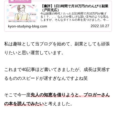
【書評】1日1時間で月10万円ののんびり副業
（戸田充広）
今は副業の時代！たった1日1時間で月10万円が稼げ
る！？、、、なんだか怪しげな謳い文句のような気も
しますが、そんなタイトルの本を見つけました。今は
日本経済の不景気でお金が足りずに困っている人が多
2022.10.27
kyon-studying-blog.com
いのではないでしょうか。更にはネットの普及によ...
私は趣味として当ブログを始めて、副業としても頑張
りたいと思い運営しています。
これまで40記事ほど書いてきましたが、成長は実感す
るもののスピードが遅すぎなんですよね笑
そこで今一度
先人の知恵を借りようと、ブロガーさん
の本を読んでみたい
と考えました。