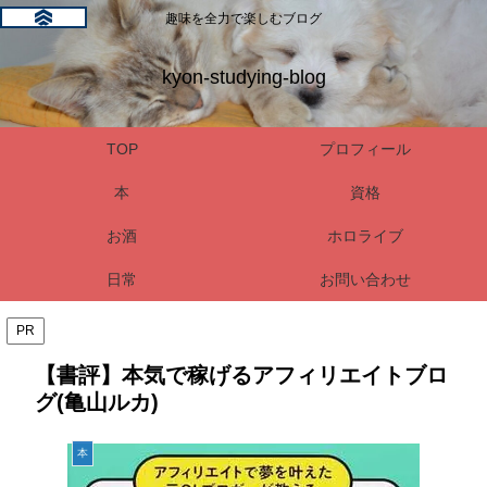
趣味を全力で楽しむブログ
kyon-studying-blog
TOP
プロフィール
本
資格
お酒
ホロライブ
日常
お問い合わせ
PR
【書評】本気で稼げるアフィリエイトブロ
グ(亀山ルカ)
本