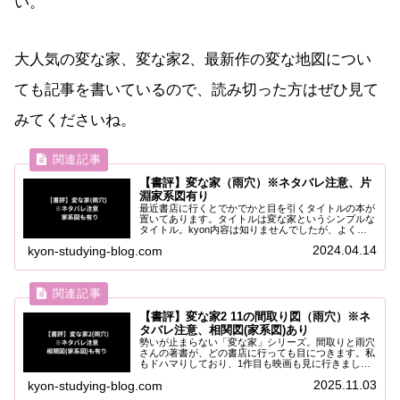
い。
大人気の変な家、変な家2、最新作の変な地図につい
ても記事を書いているので、読み切った方はぜひ見て
みてくださいね。
【書評】変な家（雨穴）※ネタバレ注意、片
淵家系図有り
最近書店に行くとでかでかと目を引くタイトルの本が
置いてあります。タイトルは変な家というシンプルな
タイトル。kyon内容は知りませんでしたが、よく見
かけてずっと気になっていました。そこでとうとう購
2024.04.14
kyon-studying-blog.com
入して読んでみましたが、まんまと独特な世界に引...
【書評】変な家2 11の間取り図（雨穴）※ネ
タバレ注意、相関図(家系図)あり
勢いが止まらない「変な家」シリーズ。間取りと雨穴
さんの著書が、どの書店に行っても目につきます。私
もドハマりしており、1作目も映画も見に行きまし
た。「変な家」「変な家(映画)」の感想は以下からご
2025.11.03
kyon-studying-blog.com
覧ください。今回は「変な家2」を読みましたので
ご...