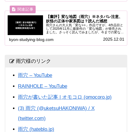
【書評】変な地図（雨穴）※ネタバレ注意、
妖怪の正体や家系図は？読んだ感想
雨穴さんの大人気「変な○○」作品ですが、4作品目と
して2025年11月に最新作の「変な地図」が発売され
ました。さっそく読んでみましたが、今までの変な家
などのテイストと少し違う雰囲気で面白かった！とい
2025.12.01
kyon-studying-blog.com
うわけで今回は「変な地図」をご紹介します。...
雨穴様のリンク
雨穴 – YouTube
RAINHOLE – YouTube
雨穴が書いた記事 | オモコロ (omocoro.jp)
(3) 雨穴 (@uketsuHAKONIWA) / X
(twitter.com)
雨穴 (hateblo.jp)