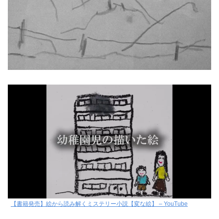
【書籍発売】絵から読み解くミステリー小説【変な絵】 – YouTube