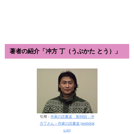
著者の紹介「冲方 丁（うぶかた とう）」
引用：
作家の読書道 第99回：冲
方丁さん – 作家の読書道 (webdok
u.jp)