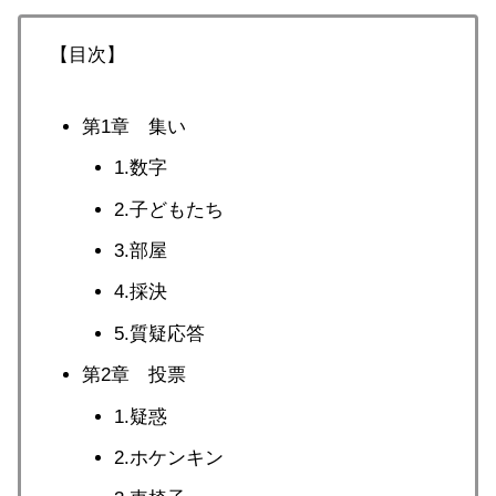
【目次】
第1章 集い
1.数字
2.子どもたち
3.部屋
4.採決
5.質疑応答
第2章 投票
1.疑惑
2.ホケンキン