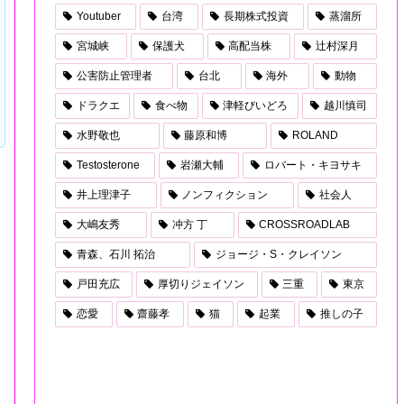
Youtuber
台湾
長期株式投資
蒸溜所
宮城峡
保護犬
高配当株
辻村深月
公害防止管理者
台北
海外
動物
ドラクエ
食べ物
津軽びいどろ
越川慎司
水野敬也
藤原和博
ROLAND
Testosterone
岩瀬大輔
ロバート・キヨサキ
井上理津子
ノンフィクション
社会人
大嶋友秀
冲方 丁
CROSSROADLAB
青森、石川 拓治
ジョージ・S・クレイソン
戸田充広
厚切りジェイソン
三重
東京
恋愛
齋藤孝
猫
起業
推しの子