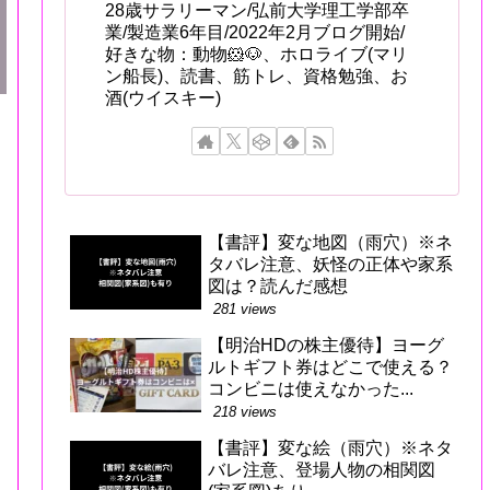
28歳サラリーマン/弘前大学理工学部卒
業/製造業6年目/2022年2月ブログ開始/
好きな物：動物🐹🐶、ホロライブ(マリ
ン船長)、読書、筋トレ、資格勉強、お
酒(ウイスキー)
【書評】変な地図（雨穴）※ネ
タバレ注意、妖怪の正体や家系
図は？読んだ感想
281 views
【明治HDの株主優待】ヨーグ
ルトギフト券はどこで使える？
コンビニは使えなかった...
218 views
【書評】変な絵（雨穴）※ネタ
バレ注意、登場人物の相関図