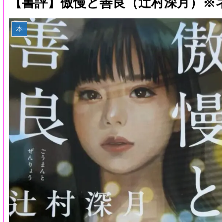
【書評】傲慢と善良（辻村深月）※
本