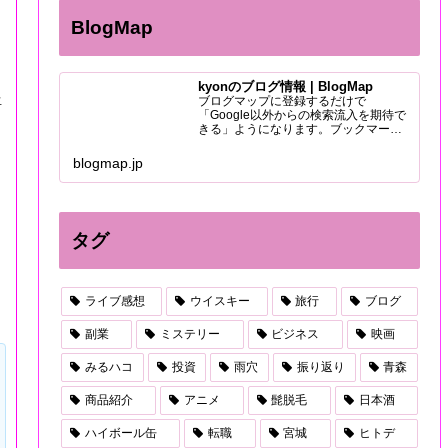
BlogMap
kyonのブログ情報 | BlogMap
ブログマップに登録するだけで
語
「Google以外からの検索流入を期待で
きる」ようになります。ブックマーク
をしてもらえれば更新情報の通知も届
くので、もっとブログ読者を増やせま
blogmap.jp
す。
タグ
ライブ感想
ウイスキー
旅行
ブログ
副業
ミステリー
ビジネス
映画
みるハコ
投資
雨穴
振り返り
青森
商品紹介
アニメ
髭脱毛
日本酒
ハイボール缶
転職
宮城
ヒトデ