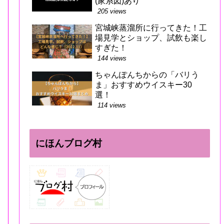
(家系図)あり
205 views
宮城峡蒸溜所に行ってきた！工
場見学とショップ、試飲も楽し
すぎた！
144 views
ちゃんぽんちからの「バリう
ま」おすすめウイスキー30
選！
114 views
にほんブログ村
る