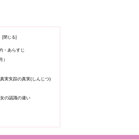
次
約・あらすじ
月）
真実失踪の真実(しんじつ)
女の認識の違い