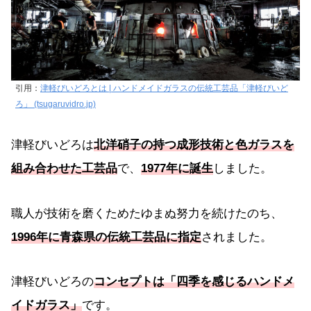
引用：
津軽びいどろとは | ハンドメイドガラスの伝統工芸品「津軽びいど
ろ」 (tsugaruvidro.jp)
津軽びいどろは
北洋硝子の持つ成形技術と色ガラスを
組み合わせた工芸品
で、
1977年に誕生
しました。
職人が技術を磨くためたゆまぬ努力を続けたのち、
1996年に青森県の伝統工芸品に指定
されました。
津軽びいどろの
コンセプトは「四季を感じるハンドメ
イドガラス」
です。