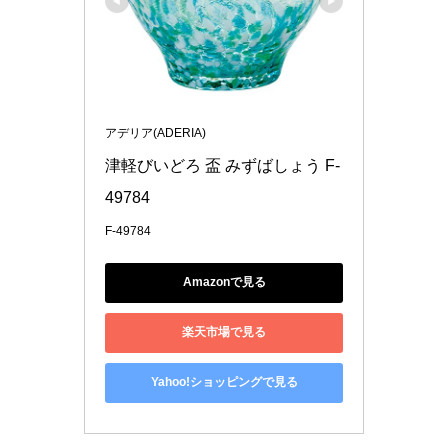
アデリア(ADERIA)
津軽びいどろ 盃 みずばしょう F-
49784
F-49784
Amazonで見る
楽天市場で見る
Yahoo!ショッピングで見る