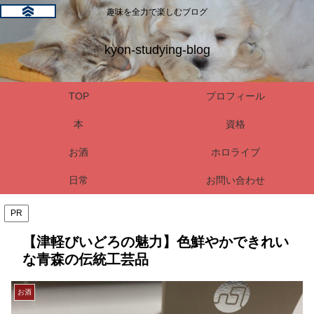
趣味を全力で楽しむブログ
kyon-studying-blog
TOP
プロフィール
本
資格
お酒
ホロライブ
日常
お問い合わせ
PR
【津軽びいどろの魅力】色鮮やかできれい
な青森の伝統工芸品
お酒