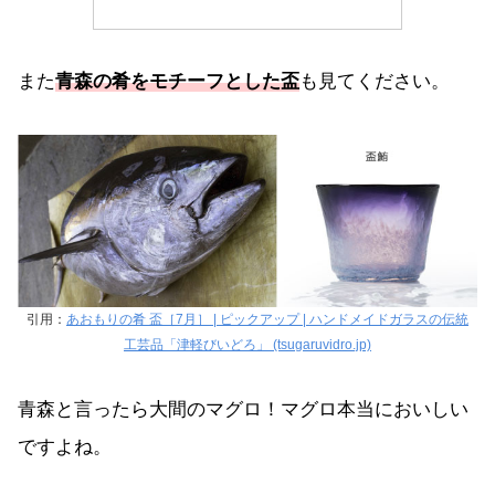
また
青森の肴をモチーフとした盃
も見てください。
引用：
あおもりの肴 盃［7月］ | ピックアップ | ハンドメイドガラスの伝統
工芸品「津軽びいどろ」 (tsugaruvidro.jp)
青森と言ったら大間のマグロ！マグロ本当においしい
ですよね。