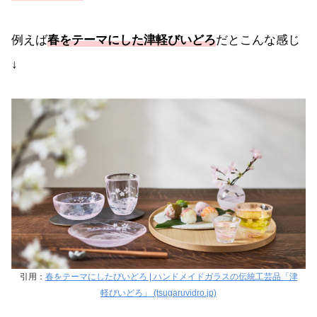
例えば
春をテーマにした津軽びいどろ
だとこんな感じ
↓
引用：
春をテーマにしたびいどろ | ハンドメイドガラスの伝統工芸品「津
軽びいどろ」 (tsugaruvidro.jp)