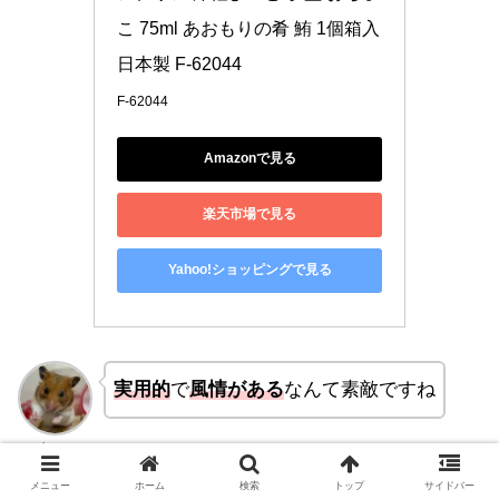
こ 75ml あおもりの肴 鮪 1個箱入 
日本製 F-62044
F-62044
Amazonで見る
楽天市場で見る
Yahoo!ショッピングで見る
実用的
で
風情がある
なんて素敵ですね
kyon
メニュー
ホーム
検索
トップ
サイドバー