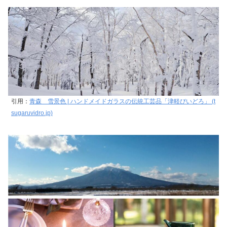
引用：
青森 雪景色 | ハンドメイドガラスの伝統工芸品「津軽びいどろ」 (t
sugaruvidro.jp)