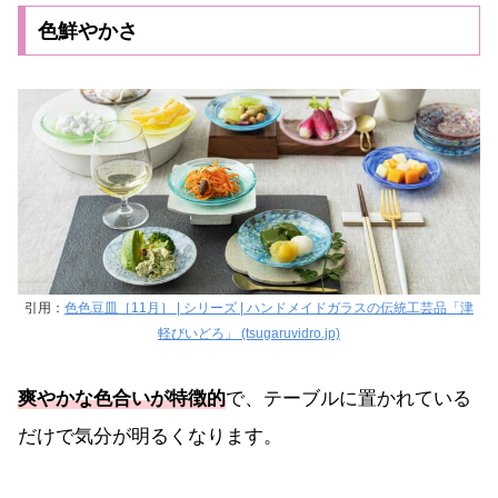
色鮮やかさ
引用：
色色豆皿［11月］ | シリーズ | ハンドメイドガラスの伝統工芸品「津
軽びいどろ」 (tsugaruvidro.jp)
爽やかな色合いが特徴的
で、テーブルに置かれている
だけで気分が明るくなります。