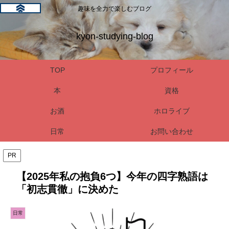
趣味を全力で楽しむブログ
kyon-studying-blog
TOP
プロフィール
本
資格
お酒
ホロライブ
日常
お問い合わせ
PR
【2025年私の抱負6つ】今年の四字熟語は
「初志貫徹」に決めた
日常