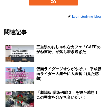
kyon-studying-blog
関連記事
三重県のおしゃれなカフェ「CAFEめ
日常
がね書房」が落ち着き過ぎた！
仮面ライダージオウがやばい！平成仮
日常
面ライダー大集合に大興奮！(見た感
想)
「劇場版 呪術廻戦０」を観た感想！
日常
この興奮を分かち合いたい！