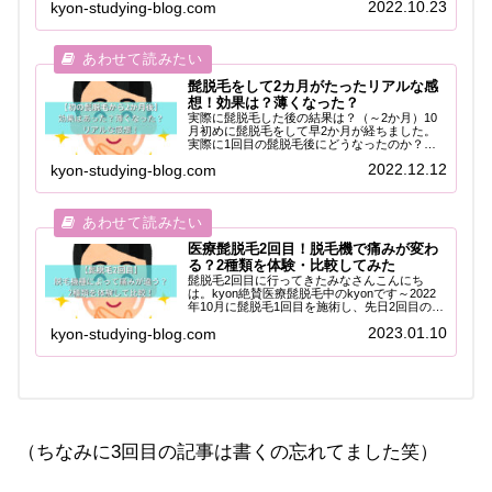
2022.10.23
kyon-studying-blog.com
り残しがあったり万が一切ってしまうと一気に
不潔、さらに剃っても青髭で...
髭脱毛をして2カ月がたったリアルな感
想！効果は？薄くなった？
実際に髭脱毛した後の結果は？（～2か月）10
月初めに髭脱毛をして早2か月が経ちました。
実際に1回目の髭脱毛後にどうなったのか？効
果は感じられたのか？いつから髭が抜けてくる
2022.12.12
kyon-studying-blog.com
のか？経験者のリアルな感想をお話しします。
あまり脱毛してちょっとしてか...
医療髭脱毛2回目！脱毛機で痛みが変わ
る？2種類を体験・比較してみた
髭脱毛2回目に行ってきたみなさんこんにち
は。kyon絶賛医療髭脱毛中のkyonです～2022
年10月に髭脱毛1回目を施術し、先日2回目の施
術をしてきました。私が通っているゴリラクリ
2023.01.10
kyon-studying-blog.com
ニックでは、髭脱毛機種が2種類（メディオス
ターとヤグレーザー...
（ちなみに3回目の記事は書くの忘れてました笑）