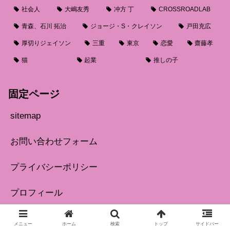
社会人
大嶋友秀
冲方 丁
CROSSROADLAB
青森、石川 拓治
ジョージ・S・クレイソン
戸田充広
厚切りジェイソン
三重
東京
恋愛
齋藤孝
猫
起業
推しの子
固定ページ
sitemap
お問い合わせフォーム
プライバシーポリシー
プロフィール
当ブログのメディア掲載一覧
メニュー
ホーム
検索
トップ
サイドバー