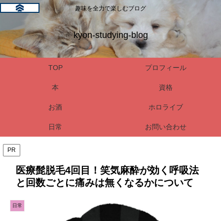
趣味を全力で楽しむブログ
kyon-studying-blog
TOP
プロフィール
本
資格
お酒
ホロライブ
日常
お問い合わせ
PR
医療髭脱毛4回目！笑気麻酔が効く呼吸法
と回数ごとに痛みは無くなるかについて
日常