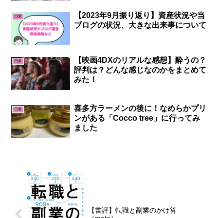
【2023年9月振り返り】資産状況や当
日常
ブログの状況、大きな出来事について
【映画4DXのリアルな感想】酔うの？
日常
評判は？どんな感じなのかをまとめて
みた！
喜多方ラーメンの後に！なめらかプリ
日常
ンがある「Cocco tree」に行ってみ
ました
【書評】転職と副業のかけ算