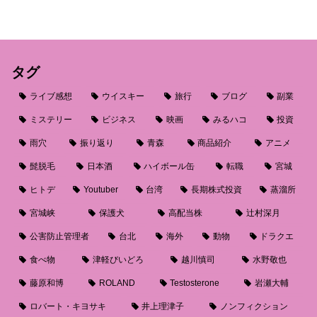
タグ
ライブ感想
ウイスキー
旅行
ブログ
副業
ミステリー
ビジネス
映画
みるハコ
投資
雨穴
振り返り
青森
商品紹介
アニメ
髭脱毛
日本酒
ハイボール缶
転職
宮城
ヒトデ
Youtuber
台湾
長期株式投資
蒸溜所
宮城峡
保護犬
高配当株
辻村深月
公害防止管理者
台北
海外
動物
ドラクエ
食べ物
津軽びいどろ
越川慎司
水野敬也
藤原和博
ROLAND
Testosterone
岩瀬大輔
ロバート・キヨサキ
井上理津子
ノンフィクション