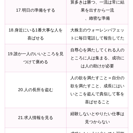
算多きは勝つ、一流は常に結
17.明日の準備をする
果を出すから一流
、緻密な準備
18.身近にいる1番大事な人を
大株主のウォーレンバフェッ
喜ばせる
トに毎日電話して報告してた
自尊心を満たしてくれる人の
19.誰か一人のいいところを見
ところに人は集まる、成功に
つけて褒める
は人の助けが必要
人の欲を満たすこと＝自分の
欲を満たすこと、成長にはい
20.人の長所を盗む
いとこを盗んで真似して客を
喜ばせること
経験しないとやりたい仕事は
21.求人情報を見る
見つからない