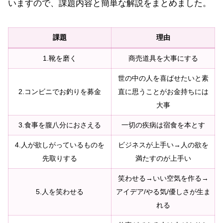
いますので、課題内容と簡単な解説をまとめました。
課題
理由
1.靴を磨く
商売道具を大事にする
世の中の人を喜ばせたいと素
2.コンビニでお釣りを募金
直に思うことがお金持ちには
大事
3.食事を腹八分におさえる
一切の疾病は宿食を本とす
4.人が欲しがっているものを
ビジネスが上手い→人の欲を
先取りする
満たすのが上手い
笑わせる→いい空気を作る→
5.人を笑わせる
アイデア/やる気/優しさが生ま
れる