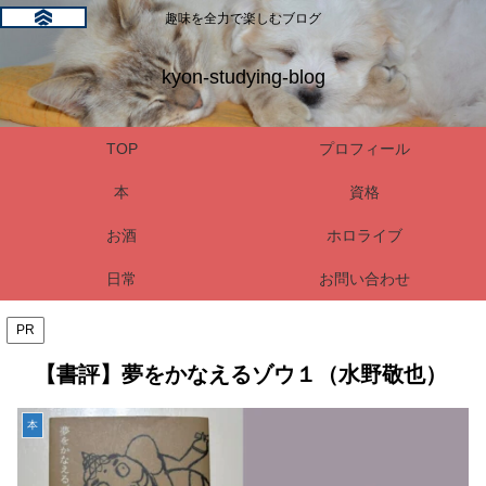
趣味を全力で楽しむブログ
kyon-studying-blog
TOP
プロフィール
本
資格
お酒
ホロライブ
日常
お問い合わせ
PR
【書評】夢をかなえるゾウ１（水野敬也）
本