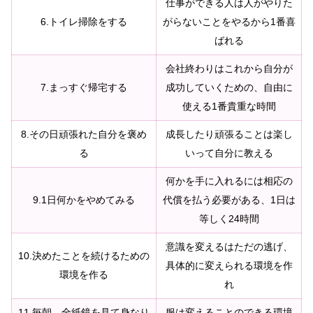
仕事ができる人は人がやりた
6.トイレ掃除をする
がらないことをやるから1番喜
ばれる
会社終わりはこれから自分が
7.まっすぐ帰宅する
成功していくための、自由に
使える1番貴重な時間
8.その日頑張れた自分を褒め
成長したり頑張ることは楽し
る
いって自分に教える
何かを手に入れるには相応の
9.1日何かをやめてみる
代償を払う必要がある、1日は
等しく24時間
意識を変えるはただの逃げ、
10.決めたことを続けるための
具体的に変えられる環境を作
環境を作る
れ
11.毎朝、全紙鏡を見て身なり
服は変えることのできる環境