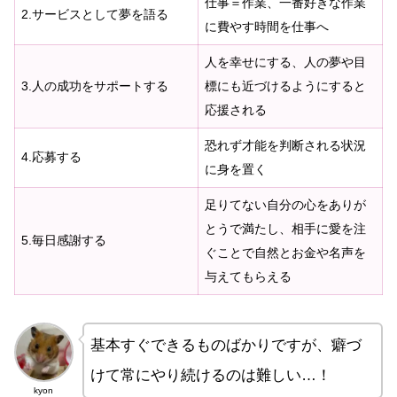
仕事＝作業、一番好きな作業
2.サービスとして夢を語る
に費やす時間を仕事へ
人を幸せにする、人の夢や目
3.人の成功をサポートする
標にも近づけるようにすると
応援される
恐れず才能を判断される状況
4.応募する
に身を置く
足りてない自分の心をありが
とうで満たし、相手に愛を注
5.毎日感謝する
ぐことで自然とお金や名声を
与えてもらえる
基本すぐできるものばかりですが、癖づ
けて常にやり続けるのは難しい…！
kyon