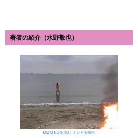
著者の紹介（水野敬也）
MIZ’U NON-NO｜オシャる技術