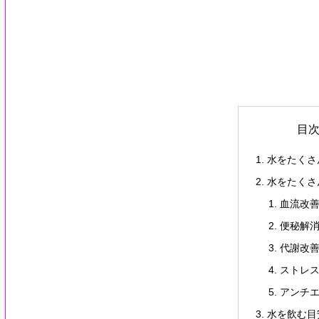
目
水をたくさ
水をたくさ
血流改
便秘解
代謝改
ストレ
アンチ
水を飲む目