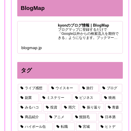
BlogMap
kyonのブログ情報 | BlogMap
ブログマップに登録するだけで
「Google以外からの検索流入を期待で
きる」ようになります。ブックマーク
をしてもらえれば更新情報の通知も届
くので、もっとブログ読者を増やせま
blogmap.jp
す。
タグ
ライブ感想
ウイスキー
旅行
ブログ
副業
ミステリー
ビジネス
映画
みるハコ
投資
雨穴
振り返り
青森
商品紹介
アニメ
髭脱毛
日本酒
ハイボール缶
転職
宮城
ヒトデ