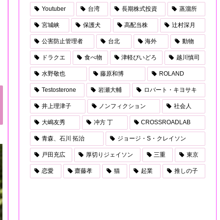
Youtuber
台湾
長期株式投資
蒸溜所
宮城峡
保護犬
高配当株
辻村深月
公害防止管理者
台北
海外
動物
ドラクエ
食べ物
津軽びいどろ
越川慎司
水野敬也
藤原和博
ROLAND
Testosterone
岩瀬大輔
ロバート・キヨサキ
井上理津子
ノンフィクション
社会人
大嶋友秀
冲方 丁
CROSSROADLAB
青森、石川 拓治
ジョージ・S・クレイソン
戸田充広
厚切りジェイソン
三重
東京
恋愛
齋藤孝
猫
起業
推しの子