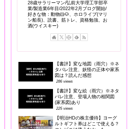
28歳サラリーマン/弘前大学理工学部卒
業/製造業6年目/2022年2月ブログ開始/
好きな物：動物🐹🐶、ホロライブ(マリ
ン船長)、読書、筋トレ、資格勉強、お
酒(ウイスキー)
【書評】変な地図（雨穴）※ネ
タバレ注意、妖怪の正体や家系
図は？読んだ感想
286 views
【書評】変な絵（雨穴）※ネタ
バレ注意、登場人物の相関図
(家系図)あり
225 views
【明治HDの株主優待】ヨーグ
ルトギフト券はどこで使える？