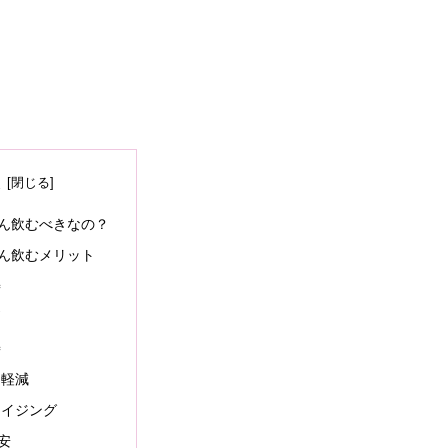
次
ん飲むべきなの？
ん飲むメリット
善
消
善
ス軽減
エイジング
安