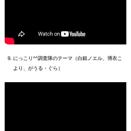
にっこり^^調査隊のテーマ（白銀ノエル、博衣こ
より、がうる・ぐら）