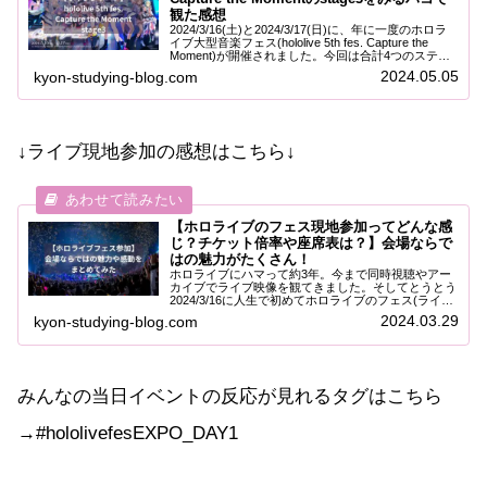
観た感想
2024/3/16(土)と2024/3/17(日)に、年に一度のホロラ
イブ大型音楽フェス(hololive 5th fes. Capture the
Moment)が開催されました。今回は合計4つのステー
ジが公演されています。kyon運よく...
2024.05.05
kyon-studying-blog.com
↓ライブ現地参加の感想はこちら↓
【ホロライブのフェス現地参加ってどんな感
じ？チケット倍率や座席表は？】会場ならで
はの魅力がたくさん！
ホロライブにハマって約3年。今まで同時視聴やアー
カイブでライブ映像を観てきました。そしてとうとう
2024/3/16に人生で初めてホロライブのフェス(ライブ)
に現地参加しました。今まで画面越しに見ていたホロ
2024.03.29
kyon-studying-blog.com
ライブですが、会場でライブに参加して...
みんなの当日イベントの反応が見れるタグはこちら
→#hololivefesEXPO_DAY1