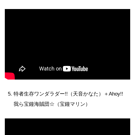
特者生存ワンダラダー!!（天音かなた）＋Ahoy!!
我ら宝鐘海賊団☆（宝鐘マリン）