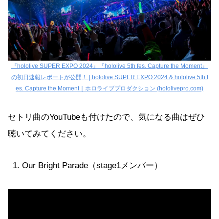
『hololive SUPER EXPO 2024』『hololive 5th fes. Capture the Moment』
の初日速報レポートが公開！ | hololive SUPER EXPO 2024 & hololive 5th f
es. Capture the Moment｜ホロライブプロダクション (hololivepro.com)
セトリ曲のYouTubeも付けたので、気になる曲はぜひ
聴いてみてください。
Our Bright Parade（stage1メンバー）