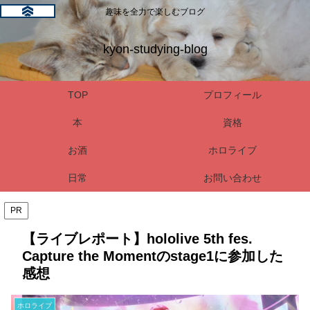
趣味を全力で楽しむブログ
kyon-studying-blog
TOP
プロフィール
本
資格
お酒
ホロライブ
日常
お問い合わせ
PR
【ライブレポート】hololive 5th fes.
Capture the Momentのstage1に参加した
感想
ホロライブ