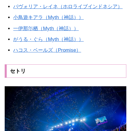
パヴォリア・レイネ（ホロライブインドネシア）
小鳥遊キアラ（Myth（神話））
一伊那尓栖（Myth（神話））
がうる・ぐら（Myth（神話））
ハコス・ベールズ（Promise）
セトリ