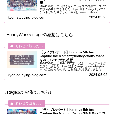
想
2024/3/16(土)に大好きなホロライブの音楽フェスに2
公演分参加してきました。kyon運よくstage1と2のチ
ケットが当たりました！今回はhololive 5th fes.
Capture the Momentのstage2に参加し...
2024.03.25
kyon-studying-blog.com
↓HoneyWorks stageの感想はこちら↓
【ライブレポート】hololive 5th fes.
Capture the MomentのHoneyWorks stage
をみるハコで観た感想
2024/3/16(土)と2024/3/17(日)に合計4つのステージが
公演されました。kyon運よくstage1とstage2のチケ
ットが当たったので、これらは現地参加しました。
↓stage1の感想はこちら↓↓stage2の感想はこちら↓...
2024.05.02
kyon-studying-blog.com
↓stage3の感想はこちら↓
【ライブレポート】hololive 5th fes.
Capture the Momentのstage3をみるハコで