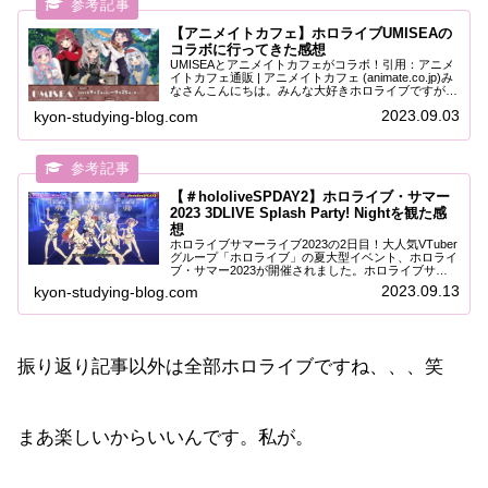
【アニメイトカフェ】ホロライブUMISEAの
コラボに行ってきた感想
UMISEAとアニメイトカフェがコラボ！引用：アニメ
イトカフェ通販 | アニメイトカフェ (animate.co.jp)み
なさんこんにちは。みんな大好きホロライブですが、
2023年9月2日からUMISEAユニットとアニメイトカフ
2023.09.03
kyon-studying-blog.com
ェがコラボを...
【＃hololiveSPDAY2】ホロライブ・サマー
2023 3DLIVE Splash Party! Nightを観た感
想
ホロライブサマーライブ2023の2日目！大人気VTuber
グループ「ホロライブ」の夏大型イベント、ホロライ
ブ・サマー2023が開催されました。ホロライブサマ
ー2023公式サイト：ホロライブ・サマー2023｜ホロ
2023.09.13
kyon-studying-blog.com
ライブプロダクション (hol...
振り返り記事以外は全部ホロライブですね、、、笑
まあ楽しいからいいんです。私が。