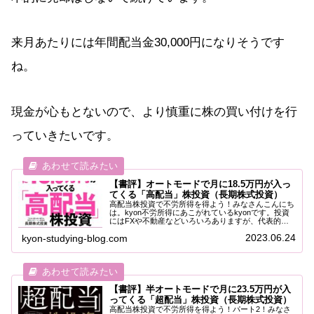
来月あたりには年間配当金30,000円になりそうです
ね。
現金が心もとないので、より慎重に株の買い付けを行
っていきたいです。
【書評】オートモードで月に18.5万円が入っ
てくる「高配当」株投資（長期株式投資）
高配当株投資で不労所得を得よう！みなさんこんにち
は。kyon不労所得にあこがれているkyonです。投資
にはFXや不動産などいろいろありますが、代表的な
ものは株式投資ですよね。中でも今回は日本の長期高
2023.06.24
kyon-studying-blog.com
配当株投資にフォーカスします。今回は、「オ...
【書評】半オートモードで月に23.5万円が入
ってくる「超配当」株投資（長期株式投資）
高配当株投資で不労所得を得よう！パート2！みなさ