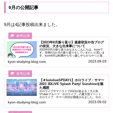
9月の公開記事
9月は4記事投稿出来ました。
【2023年8月振り返り】資産状況や当ブログ
の状況、大きな出来事について
2023年8月の振り返りみなさんこんにちは。kyonで
す。恒例の1か月の振り返りをしていきたいと思いま
す。kyon8月は転職やら引っ越しやらからやっと落ち
着いた気がします。主な内容は以下の3つです。私の
2023.09.03
kyon-studying-blog.com
資産状況kyon-studying-b...
【＃hololiveSPDAY1】ホロライブ・サマー
2023 3DLIVE Splash Party! Sunshineを観
た感想
ホロライブサマーライブ2023が始まる！大人気
VTuberグループ「ホロライブ」の夏大型イベント、
ホロライブ・サマー2023が開催されました。ホロラ
イブサマー2023公式サイト：ホロライブ・サマー
2023.09.02
kyon-studying-blog.com
2023｜ホロライブプロダクション (hol...