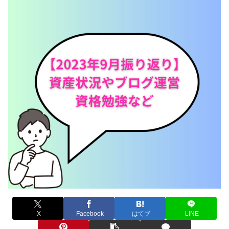
X
Facebook
はてブ
LINE