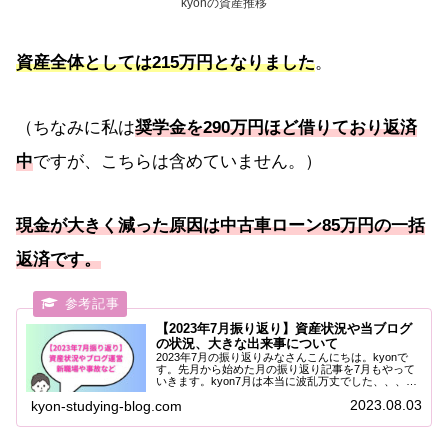
kyonの資産推移
資産全体としては215万円となりました
。
（ちなみに私は
奨学金を290万円ほど借りており返済
中
ですが、こちらは含めていません。）
現金が大きく減った原因は中古車ローン85万円の一括
返済です。
【2023年7月振り返り】資産状況や当ブログ
の状況、大きな出来事について
2023年7月の振り返りみなさんこんにちは。kyonで
す。先月から始めた月の振り返り記事を7月もやって
いきます。kyon7月は本当に波乱万丈でした、、、主
な内容は以下の3つです。私の資産状況kyon-
2023.08.03
kyon-studying-blog.com
studying-blogの状況一か月の...