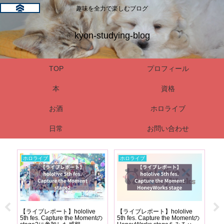
趣味を全力で楽しむブログ
kyon-studying-blog
TOP
プロフィール
本
資格
お酒
ホロライブ
日常
お問い合わせ
ホロライブ
ホロライブ
本
リ
【ライブレポート】hololive
【ライブレポート】hololive
【
なっ
5th fes. Capture the Momentの
5th fes. Capture the Momentの
バ