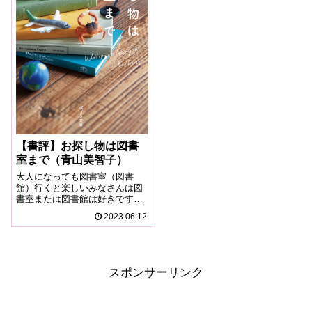
【書評】お探し物は図書
室まで（青山美智子）
大人になっても図書室（図書
館）行くと楽しいみなさんは図
書室または図書館は好きです
か？kyon私は学生時代は勉強す
2023.06.12
るためによく使っていました
が、大人になってからは普通に
本を読むためにもたまに行きま
す。読書はした方がいいとはよ
く言われますが、私...
スポンサーリンク