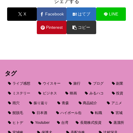
シェアする
X
Facebook
はてブ
LINE
Pinterest
コピー
タグ
ライブ感想
ウイスキー
旅行
ブログ
副業
ミステリー
ビジネス
映画
みるハコ
投資
雨穴
振り返り
青森
商品紹介
アニメ
髭脱毛
日本酒
ハイボール缶
転職
宮城
ヒトデ
Youtuber
台湾
長期株式投資
蒸溜所
宮城峡
保護犬
高配当株
辻村深月