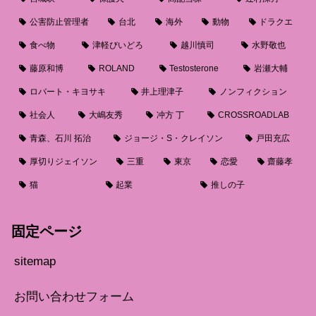
公害防止管理者
台北
海外
動物
ドラクエ
食べ物
津軽びいどろ
越川慎司
水野敬也
藤原和博
ROLAND
Testosterone
岩瀬大輔
ロバート・キヨサキ
井上理津子
ノンフィクション
社会人
大嶋友秀
冲方 丁
CROSSROADLAB
青森、石川 拓治
ジョージ・S・クレイソン
戸田充広
厚切りジェイソン
三重
東京
恋愛
齋藤孝
猫
起業
推しの子
固定ページ
sitemap
お問い合わせフォーム