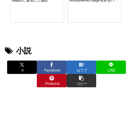
stage2に参加した感想
HoneyWorks stageをみるハコ
(家
で観た感想
小説
X
Facebook
はてブ
LINE
Pinterest
コピー