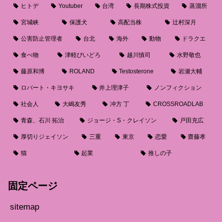
ヒトデ
Youtuber
台湾
長期株式投資
蒸溜所
宮城峡
保護犬
高配当株
辻村深月
公害防止管理者
台北
海外
動物
ドラクエ
食べ物
津軽びいどろ
越川慎司
水野敬也
藤原和博
ROLAND
Testosterone
岩瀬大輔
ロバート・キヨサキ
井上理津子
ノンフィクション
社会人
大嶋友秀
冲方 丁
CROSSROADLAB
青森、石川 拓治
ジョージ・S・クレイソン
戸田充広
厚切りジェイソン
三重
東京
恋愛
齋藤孝
猫
起業
推しの子
固定ページ
sitemap