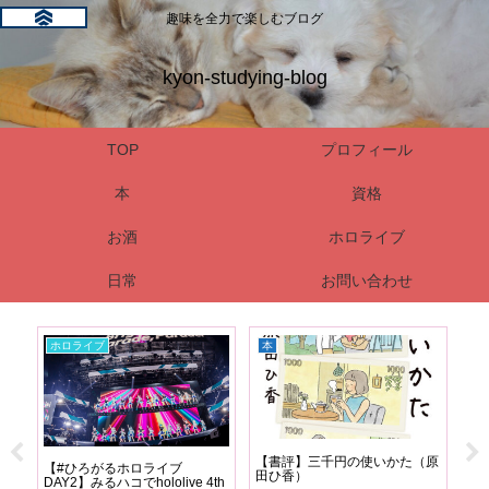
趣味を全力で楽しむブログ
kyon-studying-blog
TOP
プロフィール
本
資格
お酒
ホロライブ
日常
お問い合わせ
ホロライブ
本
資
グ
【書評】三千円の使いかた（原
危
【#ひろがるホロライブ
る？
田ひ香）
強
DAY2】みるハコでhololive 4th