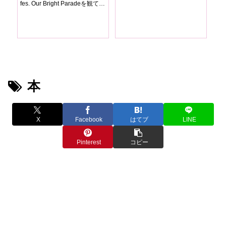
い
fes. Our Bright Paradeを観てき
た感想！
本
X
Facebook
はてブ
LINE
Pinterest
コピー