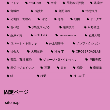
ヒトデ
Youtuber
台湾
長期株式投資
蒸溜所
宮城峡
保護犬
高配当株
辻村深月
公害防止管理者
台北
海外
動物
ドラクエ
食べ物
津軽びいどろ
越川慎司
水野敬也
藤原和博
ROLAND
Testosterone
岩瀬大輔
ロバート・キヨサキ
井上理津子
ノンフィクション
社会人
大嶋友秀
冲方 丁
CROSSROADLAB
青森、石川 拓治
ジョージ・S・クレイソン
戸田充広
厚切りジェイソン
三重
東京
恋愛
齋藤孝
猫
起業
推しの子
固定ページ
sitemap