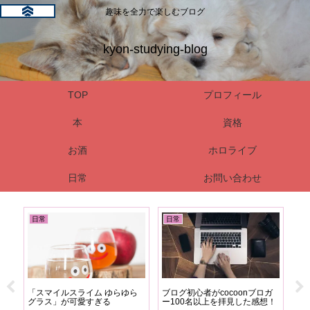
趣味を全力で楽しむブログ
kyon-studying-blog
TOP
プロフィール
本
資格
お酒
ホロライブ
日常
お問い合わせ
日常
日常
本
の九
「スマイルスライム ゆらゆら
ブログ初心者がcocoonブロガ
【
ルツ
グラス」が可愛すぎる
ー100名以上を拝見した感想！