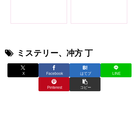
約か
ミステリー、冲方 丁
X
Facebook
はてブ
LINE
Pinterest
コピー