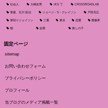
社会人
大嶋友秀
冲方 丁
CROSSROADLAB
青森、石川 拓治
ジョージ・S・クレイソン
戸田充広
厚切りジェイソン
三重
東京
恋愛
齋藤孝
猫
起業
推しの子
固定ページ
sitemap
お問い合わせフォーム
プライバシーポリシー
プロフィール
当ブログのメディア掲載一覧