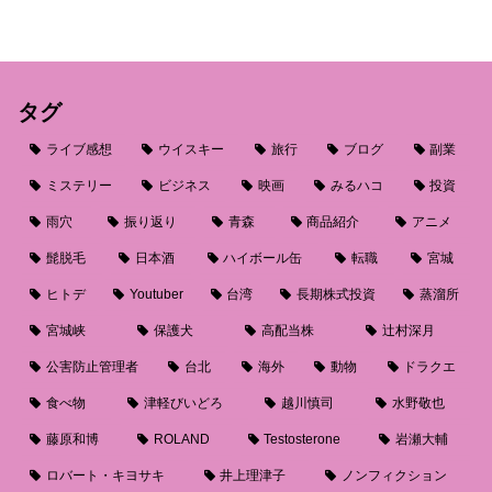
タグ
ライブ感想
ウイスキー
旅行
ブログ
副業
ミステリー
ビジネス
映画
みるハコ
投資
雨穴
振り返り
青森
商品紹介
アニメ
髭脱毛
日本酒
ハイボール缶
転職
宮城
ヒトデ
Youtuber
台湾
長期株式投資
蒸溜所
宮城峡
保護犬
高配当株
辻村深月
公害防止管理者
台北
海外
動物
ドラクエ
食べ物
津軽びいどろ
越川慎司
水野敬也
藤原和博
ROLAND
Testosterone
岩瀬大輔
ロバート・キヨサキ
井上理津子
ノンフィクション