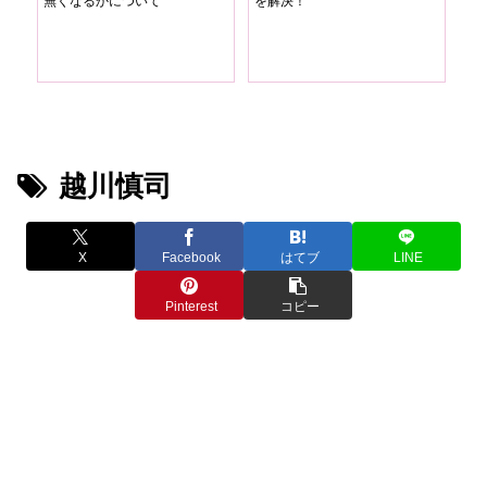
！
無くなるかについて
を解決！
ク
感
越川慎司
X
Facebook
はてブ
LINE
Pinterest
コピー