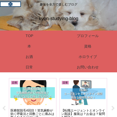
趣味を全力で楽しむブログ
kyon-studying-blog
TOP
プロフィール
本
資格
お酒
ホロライブ
日常
お問い合わせ
日常
日常
日
ンタ
医療髭脱毛4回目！笑気麻酔が
【転職エージェントとオンライ
髭
ンブ
効く呼吸法と回数ごとに痛みは
ン面談】服装は？お金は？疑問
金