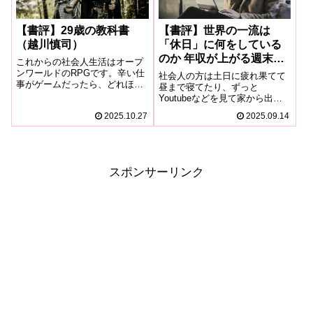
【書評】29歳の教科書
【書評】世界の一流は
（越川慎司）
「休日」に何をしている
のか 年収が上がる週末の
これからの社会人生活はオープ
過ごし方（越川慎司）
ンワールドのRPGです。辛い仕
社会人の方は土日に疲れ果てて
事がゲームだったら、どれほど
昼まで寝てたり、ずっと
よかったことでしょう。ニュア
Youtubeなどを見て家から出な
ンスは少し違うかもしれません
い生活の方が多いのではないで
2025.10.27
2025.09.14
が、近い未来に本当にそんな時
しょうか。日本は残業が多く忙
代が来つつあります。そんな新
しく働いてる方が多いので、休
しい働き方を見据えて動かなけ
日に寝たりゴロゴロしたりして
ればいけないの...
休むことも大事です。しかしな
ぜかそれでも疲れ...
スポンサーリンク