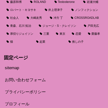
藤原和博
ROLAND
Testosterone
岩瀬大輔
ロバート・キヨサキ
井上理津子
ノンフィクション
社会人
大嶋友秀
冲方 丁
CROSSROADLAB
青森、石川 拓治
ジョージ・S・クレイソン
戸田充広
厚切りジェイソン
三重
東京
恋愛
齋藤孝
猫
起業
推しの子
固定ページ
sitemap
お問い合わせフォーム
プライバシーポリシー
プロフィール