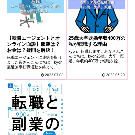
【転職エージェントとオ
25歳大卒既婚年収400万の
ンライン面談】服装は？
私が転職する理由
お金は？疑問を解決！
kyon、転職します。みなさんこ
んにちは。kyon25歳、大卒、既
転職エージェントに連絡を取り
婚、年収約400万で転職を控え
ました皆さんこんにちは！kyon
ているkyonです。突然ですが実
最近無事転職活動を終えて、一
は私kyon、2023年4月に内定を
安心しているkyonです。私は今
2023.07.08
2023.05.20
頂き7月に転職が決まりました。
年から転職活動を始め、7月に転
現在勤めている会社は東証プラ
職することが決まりました。リ
イム上場の大手製造...
アルな転職理由についてはこち
本
らから↓私の場合は転職活動の第
一歩...