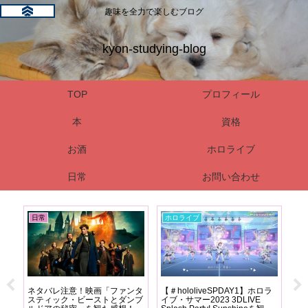
趣味を全力で楽しむブログ
kyon-studying-blog
TOP
プロフィール
本
資格
お酒
ホロライブ
日常
お問い合わせ
日常
ホロライブ
資
り図
ネタバレ注意！映画「ファンタ
【＃hololiveSPDAY1】ホロラ
危
相関
スティック・ビーストとダンブ
イブ・サマー2023 3DLIVE
強