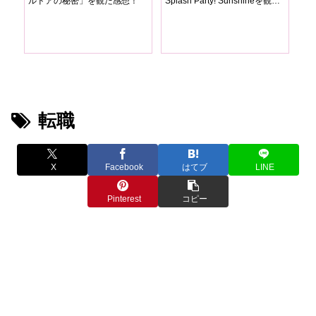
ルドアの秘密」を観た感想！
Splash Party! Sunshineを観た
い
感想
転職
X
Facebook
はてブ
LINE
Pinterest
コピー