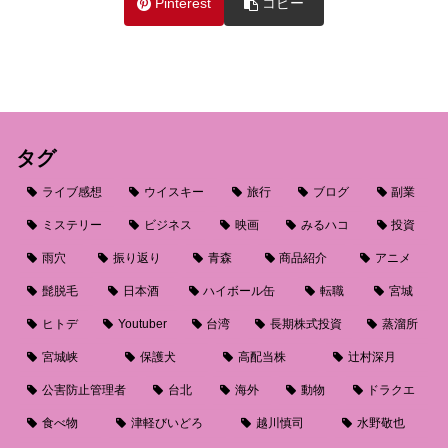
Pinterest
コピー
タグ
ライブ感想
ウイスキー
旅行
ブログ
副業
ミステリー
ビジネス
映画
みるハコ
投資
雨穴
振り返り
青森
商品紹介
アニメ
髭脱毛
日本酒
ハイボール缶
転職
宮城
ヒトデ
Youtuber
台湾
長期株式投資
蒸溜所
宮城峡
保護犬
高配当株
辻村深月
公害防止管理者
台北
海外
動物
ドラクエ
食べ物
津軽びいどろ
越川慎司
水野敬也